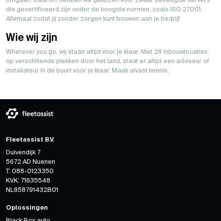
omgaan. Daarom hebben we gekozen voor zwaar beveiligde servers
die gecertificeerd zijn onder de hoogste normen, zoals ISO 27001.
Allemaal zodat jij zonder zorgen kunt bouwen aan je bedrijf.
Wie wij zijn
Wherever you go, wij staan altijd voor je klaar. Met 28 inbouwlocaties
op verschillende plekken door het land, staat er altijd een adviseur of
installateur in de buurt voor je klaar. Maak alvast kennis.
Fleetassist B.V.
Duivendijk 7
5672 AD Nuenen
T: 088-0123350
KVK: 71635548
NL858791432B01
Oplossingen
Black Box auto