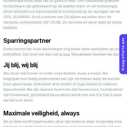
technologie moet daar net zo goed in mee. Ons Fleetassist platform
en hardware zijn gebaseerd op de laatste state-of-art technologie.
Onze telematica is bijvoorbeeld al voorbereid op de opvolger van de
GPS, GLONASS. En bij sundown van 2G blijven wij online door de
nieuwste connectiviteit CAT LTE M1. Zo verzekeren we je altijd de beste
kwaliteit.
Vraag offerte aan
Sparringspartner
Soms kunnen we onze oplossingen nóg beter laten aansluiten op jouw
behoeftes. Dat doen we dan ook graag. Meedenken noemen we dat.
Jij blij, wij blij
We staan niet boven of onder onze klanten, maar ernaast. We
begrijpen hoe lastig ondernemen kan zijn, en helpen waar we kunnen.
Door geen lange contracten af te sluiten of hoge kosten te rekenen,
bijvoorbeeld. We zijn daarom heel trots dat Fleetaccess, hoofdpartner
van Fleetassist, gemiddeld beoordeeld wordt met een 8,9. Dat is waar
we het voor doen.
Maximale veiligheid, always
Als je data wordt bijgehouden, wil je dat anderen daar zorgvuldig mee