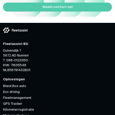
Neem contact op!
Fleetassist B.V.
Duivendijk 7
5672 AD Nuenen
T: 088-0123350
KVK: 71635548
NL858791432B01
Oplossingen
Black Box auto
Eco driving
Fleetmanagement
GPS Tracker
Kilometerregistratie