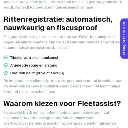
werkt het preventief: bestuurders weten dat hun rijgedrag gemonitord
wordt, wat leidt tot bewuster rijden en minder slijtage.
Rittenregistratie: automatisch,
Vraag offerte aan
nauwkeurig en fiscusproof
Een goede rittenregistratie is meer dan een Excel-bestandje met
begin- en eind kilometers. Met het systeem van Fleetassist wordt elke
rit automatisch geregistreerd, inclusief:
Tijdstip vertrek en aankomst
Afgelegde route en afstand
Doel van de rit (privé of zakelijk)
Dit bespaart niet alleen tijd, maar zorgt er ook voor dat je voldoet aan
de eisen van de Belastingdienst. Geen gedoe meer met handmatige
invoer of risico op naheffingen.
Waarom kiezen voor Fleetassist?
Fleetassist biedt een compleet fleetmanagementsysteem dat
schaalbaar is voor elk wagenpark. Met modules voor
voertuigvolgsystemen, brandstof rapportages, geautomatiseerde