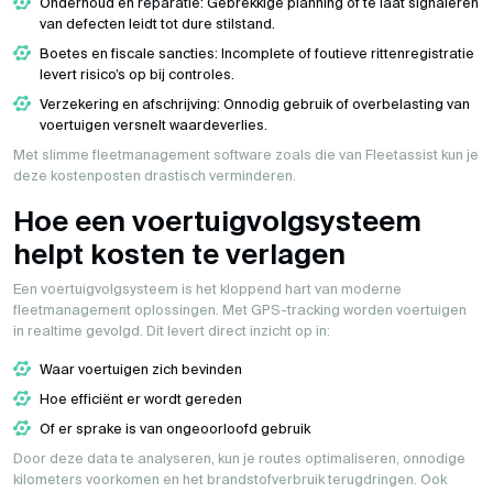
Onderhoud en reparatie: Gebrekkige planning of te laat signaleren
van defecten leidt tot dure stilstand.
Boetes en fiscale sancties: Incomplete of foutieve rittenregistratie
levert risico’s op bij controles.
Verzekering en afschrijving: Onnodig gebruik of overbelasting van
voertuigen versnelt waardeverlies.
Met slimme fleetmanagement software zoals die van Fleetassist kun je
deze kostenposten drastisch verminderen.
Hoe een voertuigvolgsysteem
helpt kosten te verlagen
Een voertuigvolgsysteem is het kloppend hart van moderne
fleetmanagement oplossingen. Met GPS-tracking worden voertuigen
in realtime gevolgd. Dit levert direct inzicht op in:
Waar voertuigen zich bevinden
Hoe efficiënt er wordt gereden
Of er sprake is van ongeoorloofd gebruik
Door deze data te analyseren, kun je routes optimaliseren, onnodige
kilometers voorkomen en het brandstofverbruik terugdringen. Ook