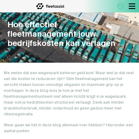
Hoe effectief
fleetmanagement jouw
bedrijfskosten kan verlagen
We weten dat een wagenpark beheren geld kost. Maar wist je dat veel
van die kosten te reduceren zijn? Slim fleetmanagement kan het
verschil maken tussen onnodige uitgaven en maximale grip op je
voertuigen. In deze blog lees je hoe je met het
fleetmanagementsysteem niet alleen inzicht krijgt in je wagenpark,
maar ook je bedrijfskosten structureel verlaagt. Denk aan minder
brandstofverbruik, minder onderhoud én geen gedoe meer met
rittenregistratie.
Waar gaan we het in deze blog allemaal over hebben? Hieronder een
aantal punten: