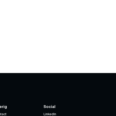
erig
Social
tact
LinkedIn