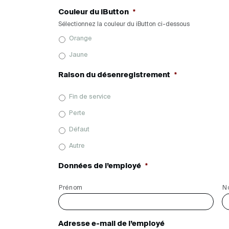
Couleur du iButton
*
Sélectionnez la couleur du iButton ci-dessous
Orange
Jaune
Raison du désenregistrement
*
Fin de service
Perte
Défaut
Autre
Données de l’employé
*
Prénom
N
Adresse e-mail de l’employé