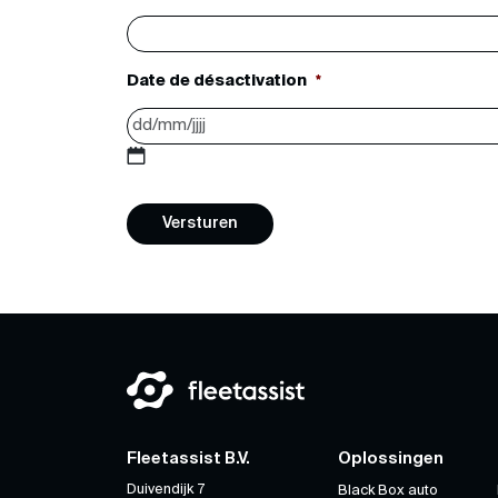
Date de désactivation
*
DD
slash
MM
slash
JJJJ
Fleetassist B.V.
Oplossingen
Duivendijk 7
Black Box auto