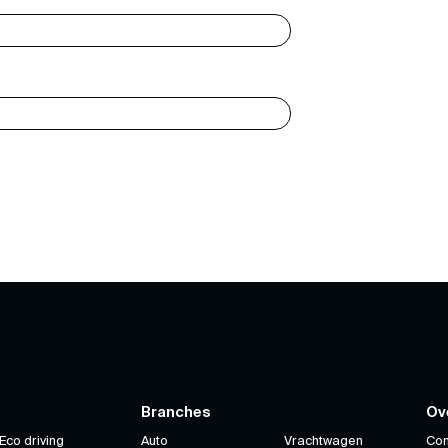
Branches
Ov
Eco driving
Auto
Vrachtwagen
Con