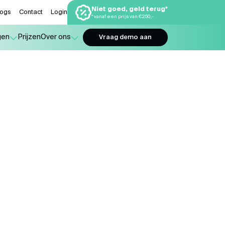
Niet goed, geld terug*
logs
Contact
Login
* vanaf een prijs van €250,-
gen
Prijzen
Over ons
Vraag demo aan